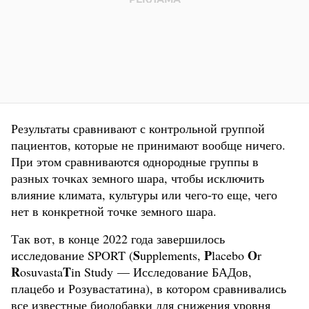
Результаты сравнивают с контрольной группой
пациентов, которые не принимают вообще ничего.
При этом сравниваются однородные группы в
разных точках земного шара, чтобы исключить
влияние климата, культуры или чего-то еще, чего
нет в конкретной точке земного шара.
Так вот, в конце 2022 года завершилось
S
P
O
исследование SPORT (
upplements,
lacebo
r
R
T
osuvasta
in Study — Исследование БАДов,
плацебо и Розувастатина), в котором сравнивались
все известные биодобавки для снижения уровня