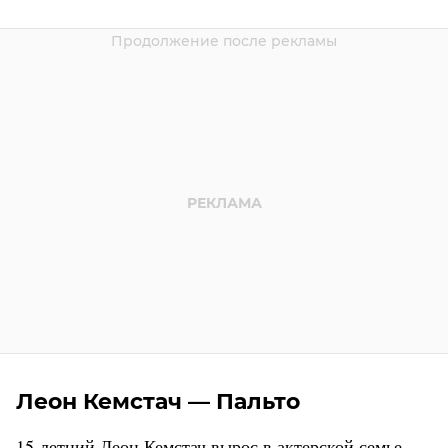
Леон Кемстач — Пальто
15-летний Леон Кемстач вырос в актерской семье.