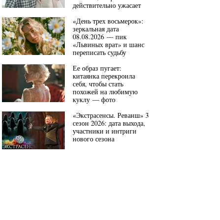
действительно ужасает
«День трех восьмерок»:
зеркальная дата
08.08.2026 — пик
«Львиных врат» и шанс
переписать судьбу
Ее образ пугает:
китаянка перекроила
себя, чтобы стать
похожей на любимую
куклу — фото
«Экстрасенсы. Реванш» 3
сезон 2026: дата выхода,
участники и интриги
нового сезона
2 ИЗ 3
DERMOL
для ли