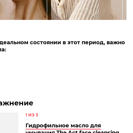
деальном состоянии в этот период, важно
а:
лажнение
1 ИЗ 3
Гидрофильное масло для
умывания The Act face cleansing