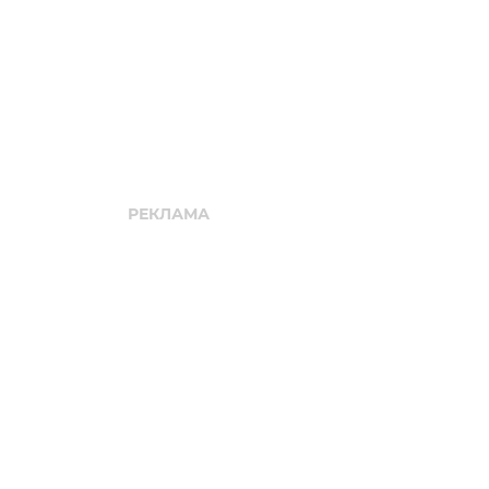
CLEANS
Реклама. gol