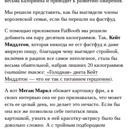
весьма калорийна и приводит к развитию ожирения.
Мы решили представить, как бы выглядели члены
королевской семьи, если бы перешли на фастфуд.
С помощью приложения FatBooth мы решили
Кейт
добавить им пару десятков килограммов. Так,
Миддлтон
, которая никогда не ест фастфуд и даже
жирную пищу, благодаря чему выглядит стройной,
включив в рацион все самое неполезное, стала бы
весьма обаятельной, набрав лишних 20 килограммов
(
читайте также
:
«Голодная» диета Кейт
Миддлтон — что не так с питанием герцогини
).
Меган Маркл
А вот
обожает картошку фри, а в
своих интервью она не раз признавалась, что может
есть ее целый день, но делает это нечасто. Если бы
она все же позволила себе питаться лишь
картошкой, узнать в ней красотку-актрису было бы
довольно сложно. А с тройным подбородком