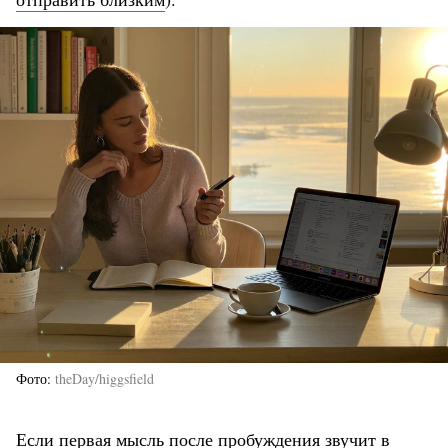
Фото
theDay/higgsfield
Если первая мысль после пробуждения звучит в