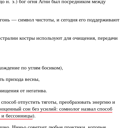
до н. э.) бог огня Агни был посредником между
огонь — символ чистоты, и сегодня его поддерживают
стралии костры используют для очищения, передачи
ождение по углям босиком),
ть прихода весны,
чищения от негатива.
способ отпустить тяготы, преобразовать энергию и
оценный сон без усилий: сомнолог назвал способ
й и бессонницы
).
ашно. Ниньо советует любые практики, которые