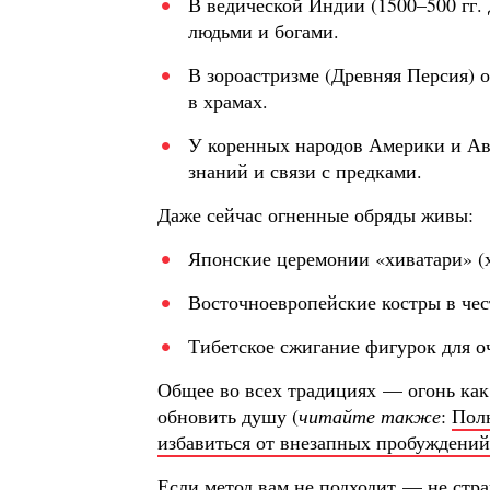
В ведической Индии (1500–500 гг. 
людьми и богами.
В зороастризме (Древняя Персия) 
в храмах.
У коренных народов Америки и Ав
знаний и связи с предками.
Даже сейчас огненные обряды живы:
Японские церемонии «хиватари» (х
Восточноевропейские костры в чес
Тибетское сжигание фигурок для о
Общее во всех традициях — огонь как 
обновить душу (
читайте также
:
Полн
избавиться от внезапных пробуждени
Если метод вам не подходит — не стр