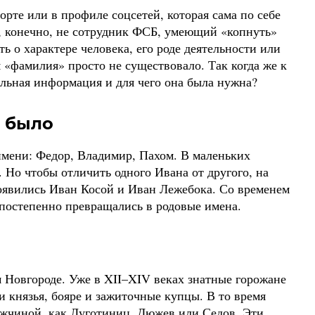
рте или в профиле соцсетей, которая сама по себе
ы, конечно, не сотрудник ФСБ, умеющий «копнуть»
ть о характере человека, его роде деятельности или
 «фамилия» просто не существовало. Так когда же к
льная информация и для чего она была нужна?
 было
 имени: Федор, Владимир, Пахом. В маленьких
. Но чтобы отличить одного Ивана от другого, на
оявились Иван Косой и Иван Лежебока. Со временем
 постепенно превращались в родовые имена.
Новгороде. Уже в XII–XIV веках знатные горожане
 князья, бояре и зажиточные купцы. В то время
ужчиной, как Луготиниц, Дюжев или Седов. Эти