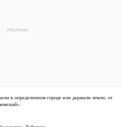
жили в определенном городе или держали земли, от
земский».
 Косолапов, Добряков.