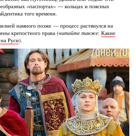
оеобразных «паспортах» — кольцах и поясных
айдентика того времени.
милией намного позже — процесс растянулся на
ены крепостного права (
читайте также
:
Какие
на Руси
).