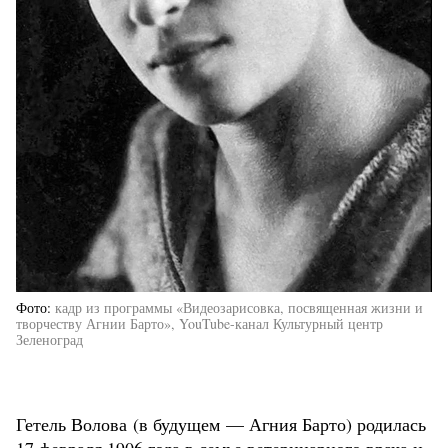
Фото
кадр из программы «Видеозарисовка, посвященная жизни и
творчеству Агнии Барто», YouTube-канал Культурный центр
Зеленоград
Гетель Волова (в будущем — Агния Барто) родилась