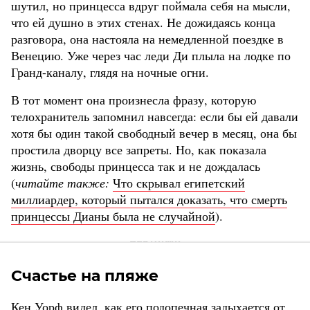
шутил, но принцесса вдруг поймала себя на мысли,
что ей душно в этих стенах. Не дожидаясь конца
разговора, она настояла на немедленной поездке в
Венецию. Уже через час леди Ди плыла на лодке по
Гранд-каналу, глядя на ночные огни.
В тот момент она произнесла фразу, которую
телохранитель запомнил навсегда: если бы ей давали
хотя бы один такой свободный вечер в месяц, она бы
простила дворцу все запреты. Но, как показала
жизнь, свободы принцесса так и не дождалась
(
читайте также:
Что скрывал египетский
миллиардер, который пытался доказать, что смерть
принцессы Дианы была не случайной
).
Счастье на пляже
Кен Уорф видел, как его подопечная задыхается от