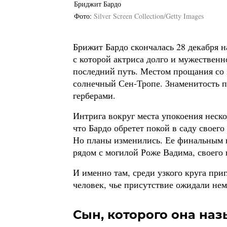
Бриджит Бардо
Фото
Silver Screen Collection/Getty Images
Брижит Бардо скончалась 28 декабря н
с которой актриса долго и мужественно
последний путь. Местом прощания со 
солнечный Сен-Тропе. Знаменитость п
герберами.
Интрига вокруг места упокоения неско
что Бардо обретет покой в саду своег
Но планы изменились. Ее финальным 
рядом с могилой Роже Вадима, своего 
И именно там, среди узкого круга пр
человек, чье присутствие ожидали не
Сын, которого она на