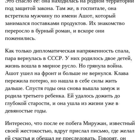
Это спасло ее: она находилась на родной территории
под защитой закона. Там же, в госпитале, она
встретила мужчину по имени Ашот, который
занимался поставками продуктов. Их знакомство
переросло в бурный роман, и вскоре они
поженились.
Как только дипломатическая напряженность спала,
пара вернулась в СССР. У них родилось двое детей,
жизнь вошла в мирное русло. Но грянула война.
Ашот ушел на фронт и больше не вернулся. Клава
пережила потерю, но нашла в себе силы жить
дальше. Спустя годы она снова вышла замуж и
родила третьего ребенка. Ей удалось дожить до
глубокой старости, и она ушла из жизни уже в
девяностые годы.
Интересно, что после ее побега Миружан, известный
своей жестокостью, вдруг прислал письмо, где желал
ей счастья и обещал не преследовать. Говорят, он