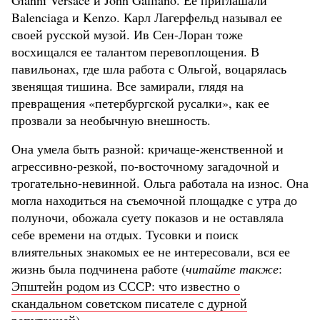
Gianni Versace и John Galliano. Ее приглашали
Balenciaga и Kenzo. Карл Лагерфельд называл ее
своей русской музой. Ив Сен-Лоран тоже
восхищался ее талантом перевоплощения. В
павильонах, где шла работа с Ольгой, воцарялась
звенящая тишина. Все замирали, глядя на
превращения «петербургской русалки», как ее
прозвали за необычную внешность.
Она умела быть разной: кричаще-женственной и
агрессивно-резкой, по-восточному загадочной и
трогательно-невинной. Ольга работала на износ. Она
могла находиться на съемочной площадке с утра до
полуночи, обожала суету показов и не оставляла
себе времени на отдых. Тусовки и поиск
влиятельных знакомых ее не интересовали, вся ее
жизнь была подчинена работе (
читайте также
:
Эпштейн родом из СССР: что известно о
скандальном советском писателе с дурной