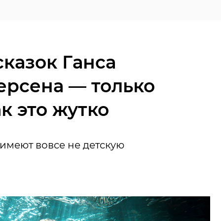
казок Ганса
ерсена — только
к это жутко
 имеют вовсе не детскую