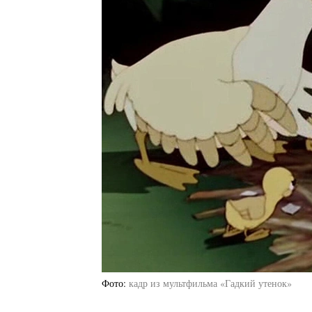
Фото
кадр из мультфильма «Гадкий утенок»