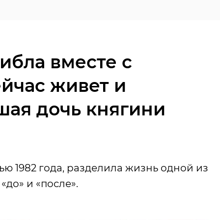
гибла вместе с
ейчас живет и
шая дочь княгини
ью 1982 года, разделила жизнь одной из
«до» и «после».