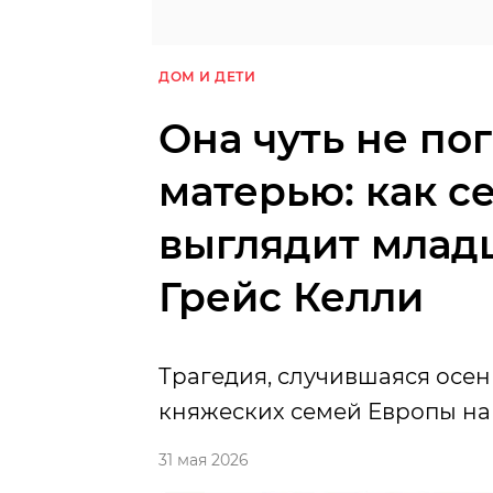
ДОМ И ДЕТИ
Она чуть не по
матерью: как с
выглядит млад
Грейс Келли
Трагедия, случившаяся осен
княжеских семей Европы на 
31 мая 2026