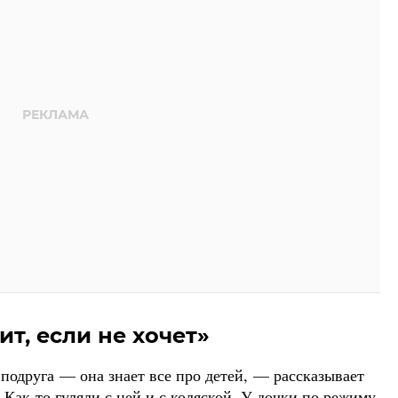
ит, если не хочет»
 подруга — она знает все про детей, — рассказывает
Как-то гуляли с ней и с коляской. У дочки по режиму