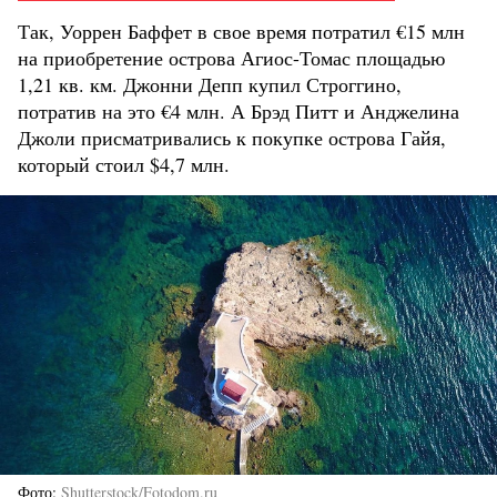
Так, Уоррен Баффет в свое время потратил €15 млн
на приобретение острова Агиос-Томас площадью
1,21 кв. км. Джонни Депп купил Строггино,
потратив на это €4 млн. А Брэд Питт и Анджелина
Джоли присматривались к покупке острова Гайя,
который стоил $4,7 млн.
Фото
Shutterstock/Fotodom.ru