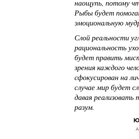
наощупь, потому чт
Рыбы будет помога
эмоциональную муд
Слой реальности уг
рациональность ухо
будет править мист
зрения каждого чел
сфокусирован на ли
случае мир будет с
давая реализовать 
разум.
Ю
А