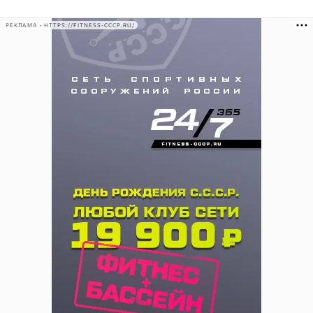
РЕКЛАМА • HTTPS://FITNESS-CCCP.RU/