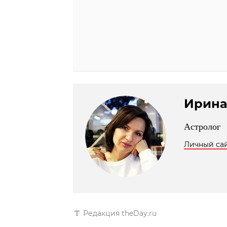
Ирина
Астролог
Личный са
Редакция theDay.ru