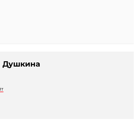
 Душкина
йт