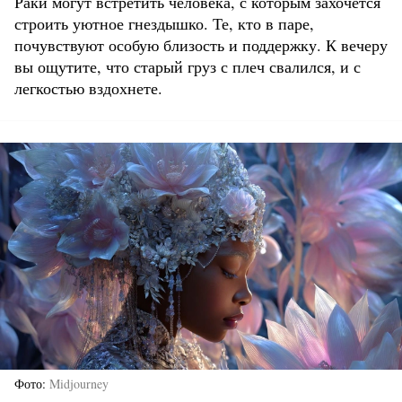
Раки могут встретить человека, с которым захочется
строить уютное гнездышко. Те, кто в паре,
почувствуют особую близость и поддержку. К вечеру
вы ощутите, что старый груз с плеч свалился, и с
легкостью вздохнете.
Фото
Midjourney