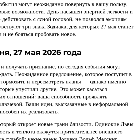
события могут неожиданно повернуть в вашу пользу,
новые возможности. День насыщен энергией легкости и
 действовать с ясной головой, не позволяя эмоциям
вствуют три знака Зодиака, для которых 27 мая станет
 и не бояться пробовать новое.
ня, 27 мая 2026 года
и получать признание, но сегодня события могут
ждать. Неожиданное предложение, которое поступит в
ритормозить и пересмотреть планы — однако именно
оторые упустили другие. Это может касаться
их отношений: ваша способность проявлять
 ключевой. Ваши идеи, высказанные в неформальной
способен их реализовать.
оторый откроет новые грани близости. Одинокие Львы
ность и теплота окажутся притягательнее внешнего
е судьбой: какие знаки Зодиака Вольф Мессинг