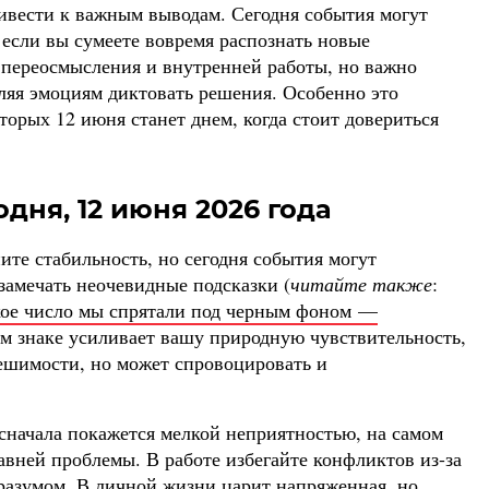
ивести к важным выводам. Сегодня события могут
 если вы сумеете вовремя распознать новые
переосмысления и внутренней работы, но важно
оляя эмоциям диктовать решения. Особенно это
торых 12 июня станет днем, когда стоит довериться
одня, 12 июня 2026 года
те стабильность, но сегодня события могут
 замечать неочевидные подсказки (
читайте также
:
акое число мы спрятали под черным фоном —
ем знаке усиливает вашу природную чувствительность,
решимости, но может спровоцировать и
 сначала покажется мелкой неприятностью, на самом
авней проблемы. В работе избегайте конфликтов из-за
 разумом. В личной жизни царит напряженная, но