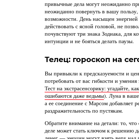
привычные дела могут неожиданно пр
неожиданно повернуть в вашу пользу,
возможности. День насыщен энергией 
действовать с ясной головой, не позв
почувствуют три знака Зодиака, для ко
интуиции и не бояться делать паузы.
Телец: гороскоп на сег
Вы привыкли к предсказуемости и цени
потребовать от вас гибкости и умения
Тест на экстрасенсорику: угадайте, к
ошибаются даже ведьмы
). Луна в ваш
а ее соединение с Марсом добавляет 
раздражительность по пустякам.
Обратите внимание на детали: то, что
деле может стать ключом к решению д
денег — эмоции могут взять верх над